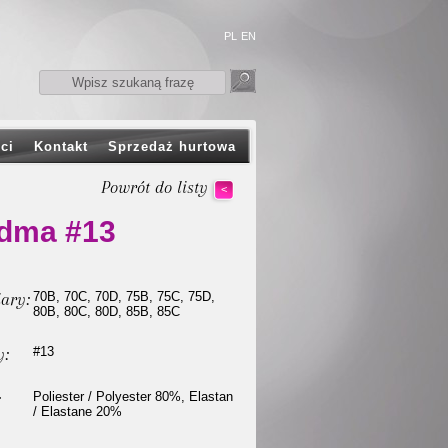
PL
EN
ci
Kontakt
Sprzedaż hurtowa
Powrót do listy
<
dma #13
ary:
70B, 70C, 70D, 75B, 75C, 75D,
80B, 80C, 80D, 85B, 85C
y:
#13
:
Poliester / Polyester 80%, Elastan
/ Elastane 20%