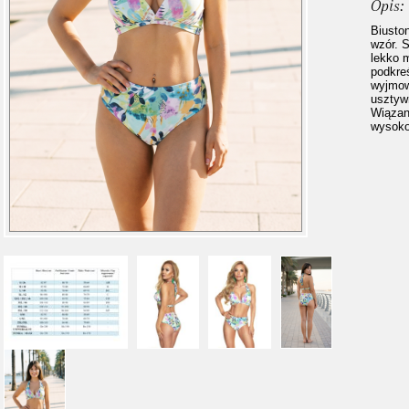
Opis:
Biusto
wzór. 
lekko 
podkre
wyjmow
usztywn
Wiązan
wysoko