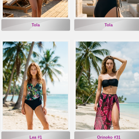
Tola
Tola
Lea #1
Orinoko #31