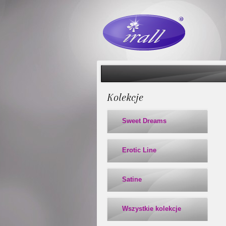
Kolekcje
Sweet Dreams
Erotic Line
Satine
Wszystkie kolekcje