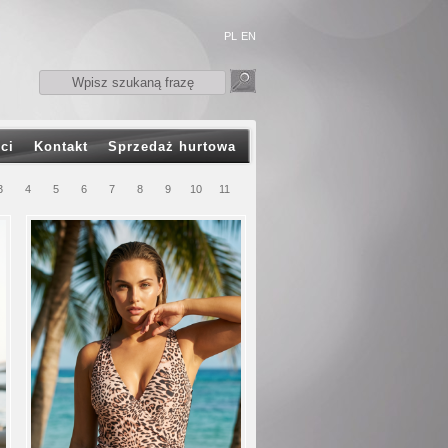
PL
EN
ci
Kontakt
Sprzedaż hurtowa
3
4
5
6
7
8
9
10
11