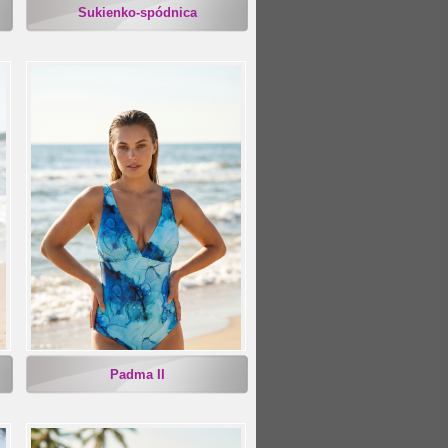
Sukienko-spódnica
Padma II