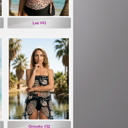
Lea #43
Orinoko #32